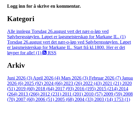
Logg inn for å skrive en kommentar.
Kategori
Alle innlegg
Torsdag 26.august vert det nær-o-løp ved
Sølvbergsstøylen. Løpet er lagsmeisterskap for Markane IL. (1)
Torsdag 26.august vert det nær-o-løp ved Sølvbergsstøylen. Løpet
er lagsmeisterskap for Markane IL. Start frå kl.1800. Her er det
løyper for alle! (1)
RSS
Arkiv
Juni 2026 (3)
April 2026 (4)
Mars 2026 (3)
Februar 2026 (7)
Janua
2026 (6)
2025 (92)
2024 (66)
2023 (26)
2022 (43)
2021 (21)
2020
(51)
2019 (60)
2018 (64)
2017 (93)
2016 (195)
2015 (214)
2014
(264)
2013 (266)
2012 (231)
2011 (201)
2010 (57)
2009 (59)
2008
(70)
2007 (60)
2006 (51)
2005 (68)
2004 (33)
2003 (14)
1753 (1)