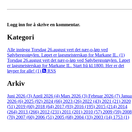
Logg inn for å skrive en kommentar.
Kategori
Alle innlegg
Torsdag 26.august vert det nær-o-løp ved
Sølvbergsstøylen. Løpet er lagsmeisterskap for Markane IL. (1)
Torsdag 26.august vert det nær-o-løp ved Sølvbergsstøylen. Løpet
er lagsmeisterskap for Markane IL. Start frå kl.1800. Her er det
løyper for alle! (1)
RSS
Arkiv
Juni 2026 (3)
April 2026 (4)
Mars 2026 (3)
Februar 2026 (7)
Janua
2026 (6)
2025 (92)
2024 (66)
2023 (26)
2022 (43)
2021 (21)
2020
(51)
2019 (60)
2018 (64)
2017 (93)
2016 (195)
2015 (214)
2014
(264)
2013 (266)
2012 (231)
2011 (201)
2010 (57)
2009 (59)
2008
(70)
2007 (60)
2006 (51)
2005 (68)
2004 (33)
2003 (14)
1753 (1)