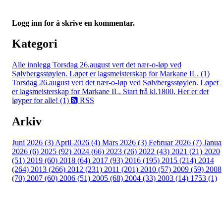
Logg inn for å skrive en kommentar.
Kategori
Alle innlegg
Torsdag 26.august vert det nær-o-løp ved
Sølvbergsstøylen. Løpet er lagsmeisterskap for Markane IL. (1)
Torsdag 26.august vert det nær-o-løp ved Sølvbergsstøylen. Løpet
er lagsmeisterskap for Markane IL. Start frå kl.1800. Her er det
løyper for alle! (1)
RSS
Arkiv
Juni 2026 (3)
April 2026 (4)
Mars 2026 (3)
Februar 2026 (7)
Janua
2026 (6)
2025 (92)
2024 (66)
2023 (26)
2022 (43)
2021 (21)
2020
(51)
2019 (60)
2018 (64)
2017 (93)
2016 (195)
2015 (214)
2014
(264)
2013 (266)
2012 (231)
2011 (201)
2010 (57)
2009 (59)
2008
(70)
2007 (60)
2006 (51)
2005 (68)
2004 (33)
2003 (14)
1753 (1)