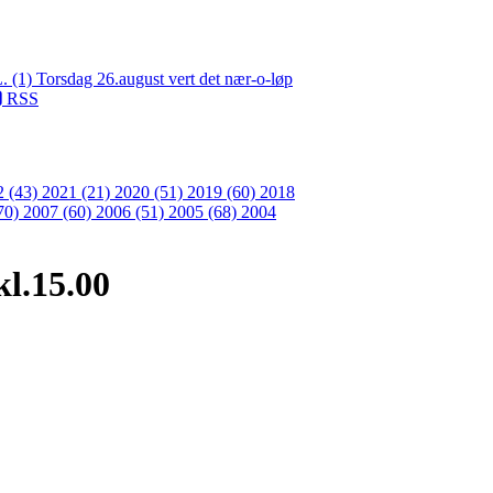
L. (1)
Torsdag 26.august vert det nær-o-løp
RSS
2 (43)
2021 (21)
2020 (51)
2019 (60)
2018
70)
2007 (60)
2006 (51)
2005 (68)
2004
kl.15.00