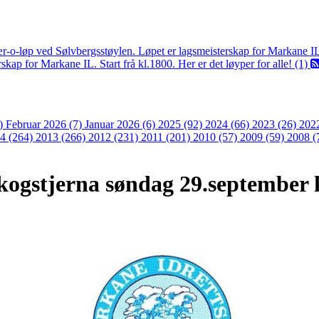
ær-o-løp ved Sølvbergsstøylen. Løpet er lagsmeisterskap for Markane I
kap for Markane IL. Start frå kl.1800. Her er det løyper for alle! (1)
3)
Februar 2026 (7)
Januar 2026 (6)
2025 (92)
2024 (66)
2023 (26)
202
4 (264)
2013 (266)
2012 (231)
2011 (201)
2010 (57)
2009 (59)
2008 (
Skogstjerna søndag 29.september 