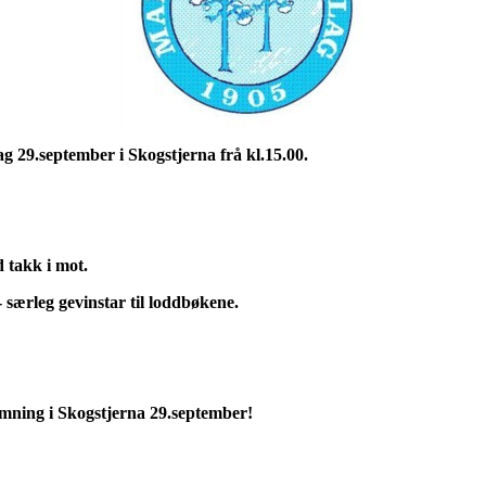
g 29.september i
Skogstjerna frå kl.15.00.
ed takk i mot.
 særleg gevinstar til
loddbøkene.
emning i
Skogstjerna 29.september!