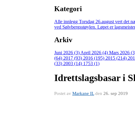
Kategori
Alle innlegg
Torsdag 26.august vert det n
ved Sølvbergsstøylen. Løpet er lagsmeisters
Arkiv
Juni 2026 (3)
April 2026 (4)
Mars 2026 (
(64)
2017 (93)
2016 (195)
2015 (214)
201
(33)
2003 (14)
1753 (1)
Idrettslagsbasar i 
Postet av
Markane IL
den
26. sep 2019