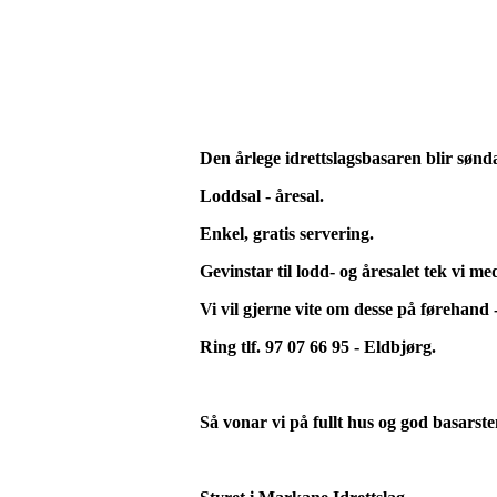
Den årlege idrettslagsbasaren blir s
ønda
Loddsal - åresal.
Enkel, gratis servering.
Gevinstar til lodd- og åresalet tek vi m
Vi vil gjerne vite om desse på førehand -
Ring tlf. 97 07 66 95 - Eldbjørg.
Så vonar vi på fullt hus og god basarst