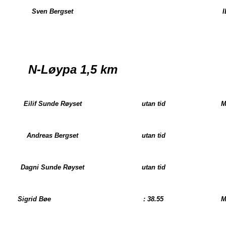
Sven Bergset
I
N-Løypa
1,5 km
Eilif Sunde Røyset
utan tid
M
Andreas Bergset
utan tid
Dagni Sunde Røyset
utan tid
Sigrid Bøe
: 38.55
M