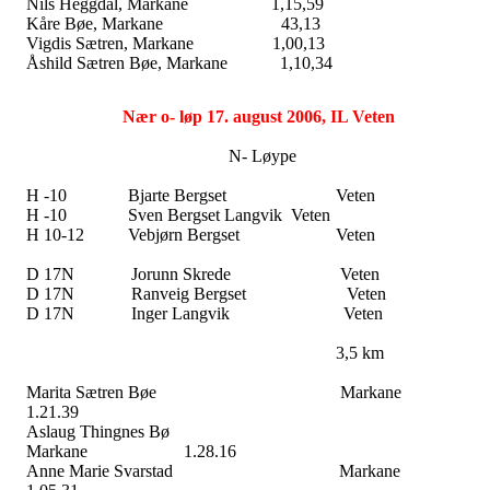
Nils Heggdal, Markane 1,15,59
Kåre Bøe, Markane 43,13
Vigdis Sætren, Markane 1,00,13
Åshild Sætren Bøe, Markane 1,10,34
Nær o- løp 17. august 2006, IL Veten
N- Løype
H -10
Bjarte Bergset
Veten
H -10
Sven Bergset Langvik
Veten
H 10-12
Vebjørn Bergset
Veten
D 17N
Jorunn Skrede
Veten
D 17N
Ranveig Bergset
Veten
D 17N
Inger Langvik
Veten
3,5 km
Marita Sætren Bøe
Markane
1.21.39
Aslaug Thingnes Bø
Markane
1.28.16
Anne Marie Svarstad
Markane