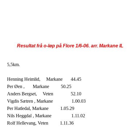
Resultat frå o-løp på Flore 1/6-06. arr. Markane IL
5,5km.
Henning Heimlid,
Markane
44.45
Per Øen ,
Markane
50.25
Anders Bergset,
Veten
52.10
Vigdis Sætren , Markane
1.00.03
Per Hatledal, Markane
1.05.29
Nils Heggdal , Markane
1.11.02
Rolf Hellevang, Veten
1.11.36