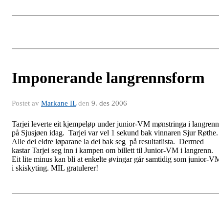
Imponerande langrennsform
Postet av
Markane IL
den
9. des 2006
Tarjei leverte eit kjempeløp under junior-VM mønstringa i langrenn
på Sjusjøen idag. Tarjei var vel 1 sekund bak vinnaren Sjur Røthe.
Alle dei eldre løparane la dei bak seg på resultatlista. Dermed
kastar Tarjei seg inn i kampen om billett til Junior-VM i langrenn.
Eit lite minus kan bli at enkelte øvingar går samtidig som junior-V
i skiskyting. MIL gratulerer!