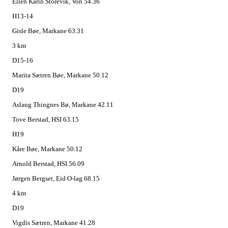
Ellen Karin Storevik, Von 54.36
H13-14
Gisle Bøe, Markane 63.31
3 km
D15-16
Marita Sætren Bøe, Markane 50.12
D19
Aslaug Thingnes Bø, Markane 42.11
Tove Berstad, HSI 63.15
H19
Kåre Bøe, Markane 50.12
Arnold Berstad, HSI 56.09
Jørgen Bergset, Eid O-lag 68.15
4 km
D19
Vigdis Sætren, Markane 41.28