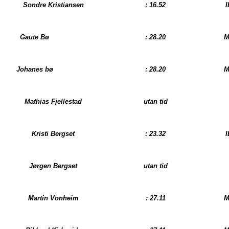
Sondre Kristiansen
: 16.52
I
Gaute Bø
: 28.20
M
Johanes bø
: 28.20
M
Mathias Fjellestad
utan tid
Kristi Bergset
: 23.32
I
Jørgen Bergset
utan tid
Martin Vonheim
: 27.11
M