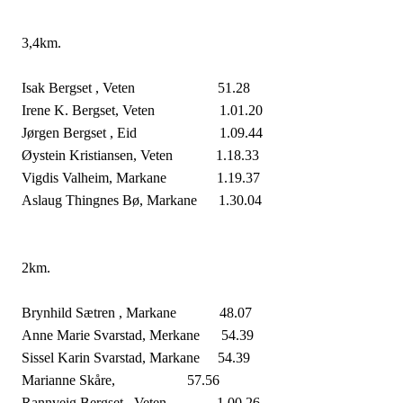
3,4km.
Isak Bergset , Veten
51.28
Irene K. Bergset, Veten
1.01.20
Jørgen Bergset , Eid
1.09.44
Øystein Kristiansen, Veten
1.18.33
Vigdis Valheim, Markane
1.19.37
Aslaug Thingnes Bø, Markane
1.30.04
2km.
Brynhild Sætren , Markane
48.07
Anne Marie Svarstad, Merkane
54.39
Sissel Karin Svarstad, Markane
54.39
Marianne Skåre,
57.56
Rannveig Bergset , Veten
1.00.26