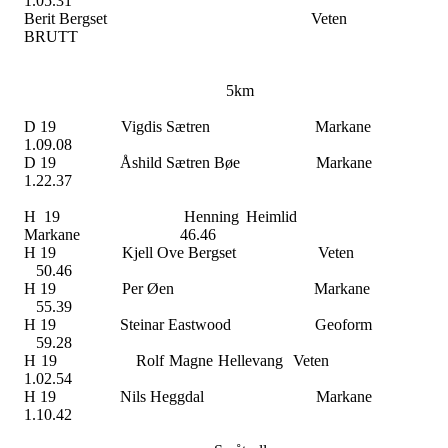
1.05.31
Berit Bergset
Veten
BRUTT
5km
D 19
Vigdis Sætren
Markane
1.09.08
D 19
Åshild Sætren Bøe
Markane
1.22.37
H 19
Henning Heimlid
Markane
46.46
H 19
Kjell Ove Bergset
Veten
50.46
H 19
Per Øen
Markane
55.39
H 19
Steinar Eastwood
Geoform
59.28
H 19
Rolf Magne Hellevang
Veten
1.02.54
H 19
Nils Heggdal
Markane
1.10.42