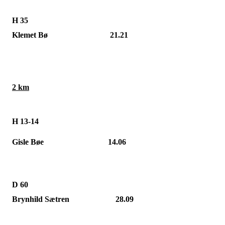
H 35
Klemet Bø
21.21
2 km
H 13-14
Gisle Bøe
14.06
D 60
Brynhild Sætren
28.09