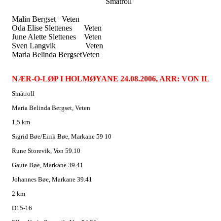
Småtroll
Malin Bergset
Veten
Oda Elise Slettenes
Veten
June Alette Slettenes
Veten
Sven Langvik
Veten
Maria Belinda BergsetVeten
NÆR-O-LØP I HOLMØYANE 24.08.2006, ARR: VON IL
Småtroll
Maria Belinda Bergset, Veten
1,5 km
Sigrid Bøe/Eirik Bøe, Markane 59 10
Rune Storevik, Von 59.10
Gaute Bøe, Markane 39.41
Johannes Bøe, Markane 39.41
2 km
D15-16