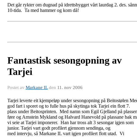
Det går rykter om dugnad på idrettsbygget vårt laurdag 2. des. sånn
10-tida. Ta med hammer og kom då!
Fantastisk sesongopning av
Tarjei
Postet av
Markane IL
den
11. nov 2006
Tarjei leverte eit kjempeløp under sesongopning på Beitostølen Me
god fart i sporet og to fulle hus på skytinga tok Tarjei ein flott 7.
plass under Beitosprinten. Med namn som Egil Gjelland på plasse
føre og Arnstein Mykland og Halvard Hanevold på plassane bak m
vi seie at Tarjei imponerer. Han har tross alt 3 sesongar igjen som
junior. Tarjei vart godt profilert gjennom sendinga, og
med intervju, så Markane IL vart igjen profilert flott utad. Vi