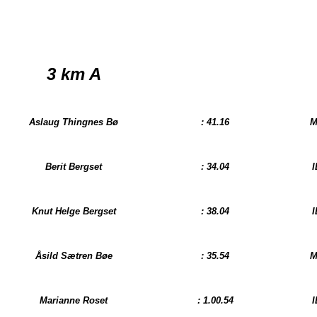
3 km
A
Aslaug Thingnes Bø
: 41.16
M
Berit Bergset
: 34.04
I
Knut Helge Bergset
: 38.04
I
Åsild Sætren Bøe
: 35.54
M
Marianne Roset
: 1.00.54
I