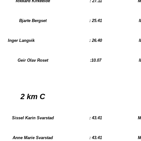
Rikkard Kirkeeide
: 27.11
M
Bjarte Bergset
: 25.41
I
Inger Langvik
: 26.40
I
Geir Olav Roset
:10.07
I
2 km
C
Sissel Karin Svarstad
: 43.41
M
Anne Marie Svarstad
: 43.41
M