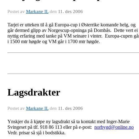
Postet av
Markane IL
den
11. des 2006
Tarjei er utteken til å gå Europa-cup i Østerrike komande helg, og
går dermed glipp av Norgescup-opninga på Dombås. Dette vert ei
nyttig erfaring med tanke på VM seinare i vinter. Europa-cupen gå
i 1500 mtr høgde og VM går i 1700 mtr høgde.
Lagsdrakter
Postet av
Markane IL
den
11. des 2006
Ynskjer du å kjøpe ny lagsdrakt så ta kontakt med Inger-Marie
Svingeset på tlf. 918 86 113 eller på e-post:
norbygd@online.no
Vedr. prisar så sjå i bodstikka.