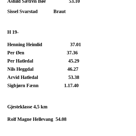
Åshild Sætren Bøe
53.10
Sissel Svarstad
Braut
H 19-
Henning Heimlid
37.01
Per Øen
37.36
Per Hatledal
45.29
Nils Heggdal
46.27
Arvid Hatledal
53.38
Sigbjørn Fænn
1.17.40
Gjesteklasse 4,5 km
Rolf Magne Hellevang
54.08