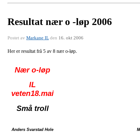
Resultat nær o -løp 2006
Postet av
Markane IL
den
16. okt 2006
Her er resultat frå 5 av 8 nær o-løp.
Nær o-løp
IL
veten18.mai
Små troll
Anders Svarstad Hole
M