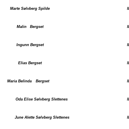
Marte Sølvberg Spilde
I
Malin Bergset
I
Ingunn Bergset
I
Elias Bergset
I
Maria Belinda
Bergset
I
Oda Elise Sølvberg Slettenes
I
June Alette Sølvberg Slettenes
I