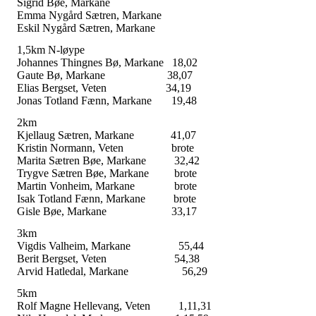
Sigrid Bøe, Markane
Emma Nygård Sætren, Markane
Eskil Nygård Sætren, Markane
1,5km N-løype
Johannes Thingnes Bø, Markane 18,02
Gaute Bø, Markane 38,07
Elias Bergset, Veten 34,19
Jonas Totland Fænn, Markane 19,48
2km
Kjellaug Sætren, Markane 41,07
Kristin Normann, Veten brote
Marita Sætren Bøe, Markane 32,42
Trygve Sætren Bøe, Markane brote
Martin Vonheim, Markane brote
Isak Totland Fænn, Markane brote
Gisle Bøe, Markane 33,17
3km
Vigdis Valheim, Markane 55,44
Berit Bergset, Veten 54,38
Arvid Hatledal, Markane 56,29
5km
Rolf Magne Hellevang, Veten 1,11,31