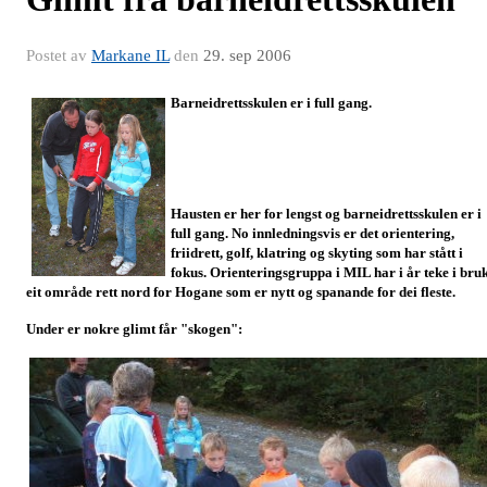
Postet av
Markane IL
den
29. sep 2006
Barneidrettsskulen er i full gang.
Hausten er her for lengst og barneidrettsskulen er i
full gang. No innledningsvis er det orientering,
friidrett, golf, klatring og skyting som har stått i
fokus. Orienteringsgruppa i MIL har i år teke i bru
eit område rett nord for Hogane som er nytt og spanande for dei fleste.
Under er nokre glimt får "skogen":