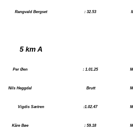
Rangvald Bergset
: 32.53
I
5 km
A
Per Øen
: 1.01.25
M
Nils Heggdal
Brutt
M
Vigdis Sætren
:1.02.47
M
Kåre Bøe
: 59.18
M